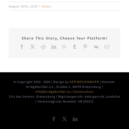
August 19th, 2020
|
News
Share This Story, Choose Your Platform!
Facebook
X
Reddit
LinkedIn
WhatsApp
Tumblr
Pinterest
Vk
E-
Mail
© Copyright 2019 -
2026 | Design by
DER MEDIENBAYER
| Kontakt:
bridgebuilder e.V., Graben 1, 84378 Dietersburg |
info@bridgebuilder.eu
|
Datenschutz
Sitz des Vereins: Dietersburg | Registergericht: Amtsgericht Landshut
| Vereinsregister-Nummer: VR 201072
Facebook
X
LinkedIn