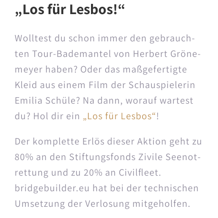
„Los für Lesbos!“
Woll­test du schon immer den gebrauch­
ten Tour-Bade­man­tel von Her­bert Grö­ne­
mey­er haben? Oder das maß­ge­fer­tig­te
Kleid aus einem Film der Schau­spie­le­rin
Emi­lia Schü­le? Na dann, wor­auf war­test
du? Hol dir ein
„Los für Les­bos“
!
Der kom­plet­te Erlös die­ser Akti­on geht zu
80% an den Stif­tungs­fonds Zivi­le See­not­
ret­tung und zu 20% an Civilfleet.
bridgebuilder.eu hat bei der tech­ni­schen
Umset­zung der Ver­lo­sung mitgeholfen.